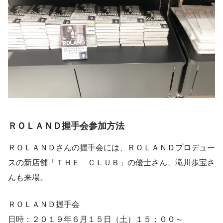
ＲＯＬＡＮＤ握手会参加方法
ＲＯＬＡＮＤさんの握手会には、ＲＯＬＡＮＤプロデュー
スの新店舗「ＴＨＥ ＣＬＵＢ」の優士さん、滝川歩宝さ
んも来場。
ＲＯＬＡＮＤ握手会
日時：２０１９年６月１５日（土）１５；００～