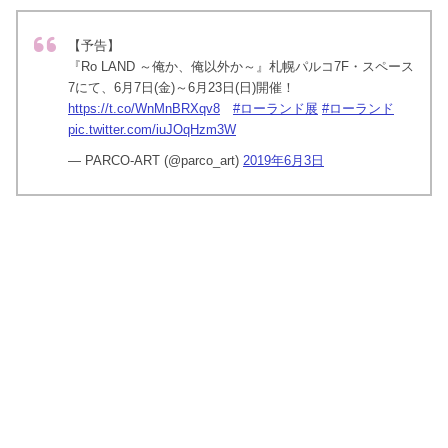
【予告】
『Ro LAND ～俺か、俺以外か～』札幌パルコ7F・スペース
7にて、6月7日(金)～6月23日(日)開催！
https://t.co/WnMnBRXqv8
#ローランド展
#ローランド
pic.twitter.com/iuJOqHzm3W
— PARCO-ART (@parco_art)
2019年6月3日