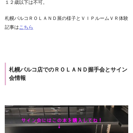
１２歳以下は不可。
札幌パルコＲＯＬＡＮＤ展の様子とＶＩＰルームＶＲ体験
記事は
こちら
札幌パルコ店でのＲＯＬＡＮＤ握手会とサイン
会情報