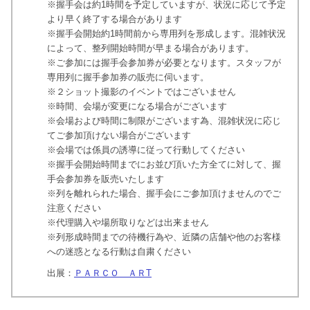
※握手会は約1時間を予定していますが、状況に応じて予定
より早く終了する場合があります
※握手会開始約1時間前から専用列を形成します。混雑状況
によって、整列開始時間が早まる場合があります。
※ご参加には握手会参加券が必要となります。スタッフが
専用列に握手参加券の販売に伺います。
※２ショット撮影のイベントではございません
※時間、会場が変更になる場合がございます
※会場および時間に制限がございます為、混雑状況に応じ
てご参加頂けない場合がございます
※会場では係員の誘導に従って行動してください
※握手会開始時間までにお並び頂いた方全てに対して、握
手会参加券を販売いたします
※列を離れられた場合、握手会にご参加頂けませんのでご
注意ください
※代理購入や場所取りなどは出来ません
※列形成時間までの待機行為や、近隣の店舗や他のお客様
への迷惑となる行動は自粛ください
出展：
ＰＡＲＣＯ ＡＲT