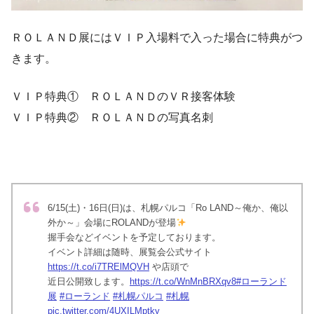
ＲＯＬＡＮＤ展にはＶＩＰ入場料で入った場合に特典がつ
きます。
ＶＩＰ特典① ＲＯＬＡＮＤのＶＲ接客体験
ＶＩＰ特典② ＲＯＬＡＮＤの写真名刺
6/15(土)・16日(日)は、札幌パルコ「Ro LAND～俺か、俺以
外か～」会場にROLANDが登場
握手会などイベントを予定しております。
イベント詳細は随時、展覧会公式サイト
https://t.co/i7TRElMQVH
や店頭で
近日公開致します。
https://t.co/WnMnBRXqv8
#ローランド
展
#ローランド
#札幌パルコ
#札幌
pic.twitter.com/4UXILMptky