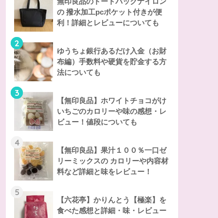
無印良品のトートバッグナイロン
の 撥水加工pcポケット付きが便
利！詳細とレビューについても
2
ゆうちょ銀行あるだけ入金（お財
布編）手数料や硬貨を貯金する方
法についても
3
【無印良品】ホワイトチョコがけ
いちごのカロリーや味の感想・レ
ビュー！値段についても
4
【無印良品】果汁１００％一口ゼ
リーミックスの カロリーや内容材
料など詳細と味をレビュー！
5
【六花亭】かりんとう【極楽】を
食べた感想と詳細・味・レビュー