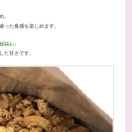
め。
違った食感を楽しめます。
ゼロ）
。
した甘さです。