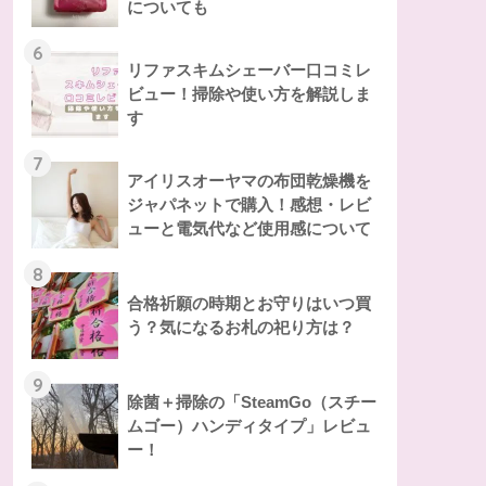
についても
6
リファスキムシェーバー口コミレ
ビュー！掃除や使い方を解説しま
す
7
アイリスオーヤマの布団乾燥機を
ジャパネットで購入！感想・レビ
ューと電気代など使用感について
8
合格祈願の時期とお守りはいつ買
う？気になるお札の祀り方は？
9
除菌＋掃除の「SteamGo（スチー
ムゴー）ハンディタイプ」レビュ
ー！